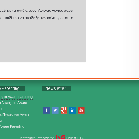
αζί με τα παιδιά τους. Αν ένας γονιός πάρει
το παιδί του να αναδείξει τον καλύτερο εαυτό
 Parenting
Newsletter
ήρια Aware Parenting
α Αρχές του Aware
g
ις Πτυχές του Aware
g
 Aware Parenting
Κατασκευή Ιστοσελίδων
HellasSITES