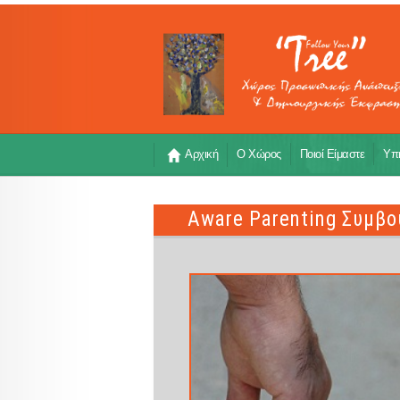
Αρχική
Ο Χώρος
Ποιοί Είμαστε
Υπη
Aware Parenting Συμβο