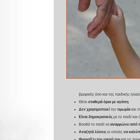
βρεφικής όσο και της παιδικής ηλικί
Θέτει
σταθερά όρια με αγάπη
Δεν
χρησιμοποιεί
την
τιμωρία
και τ
Είναι δημοκρατικός
με το παιδί και
Βοηθά το παιδί να
αναρρώνει από τ
Αναζητά λύσεις
οι οποίες
να καλύ
Φροντίζει τον εαυτό του
και τις πρ