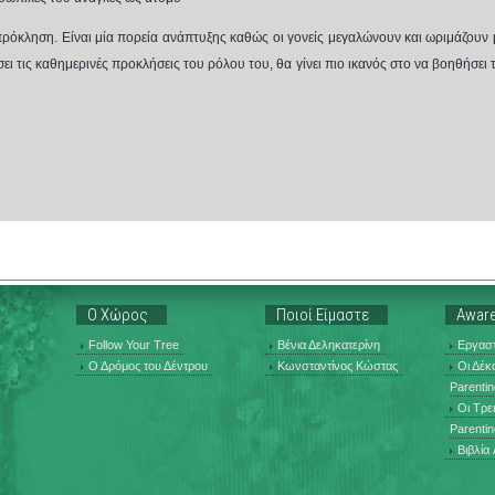
ς πρόκληση. Είναι μία πορεία ανάπτυξης καθώς οι γονείς μεγαλώνουν και ωριμάζουν μ
σει τις καθημερινές προκλήσεις του ρόλου του, θα γίνει πιο ικανός στο να βοηθήσει 
Ο Χώρος
Ποιοί Είμαστε
Aware
Follow Your Tree
Βένια Δεληκατερίνη
Εργαστ
Ο Δρόμος του Δέντρου
Κωνσταντίνος Κώστας
Οι Δέκ
Parentin
Οι Τρε
Parentin
Βιβλία