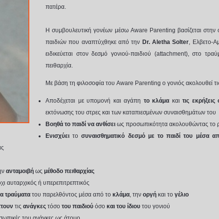
πατέρα.
Η συμβουλευτική γονέων μέσω Aware Parenting βασίζεται στην 
παιδιών που αναπτύχθηκε από την
Dr. Aletha Solter
, Ελβετο-Α
ειδικεύεται στον δεσμό γονιού-παιδιού (attachment), στο τρα
πειθαρχία.
Με βάση τη φιλοσοφία του Aware Parenting ο γονιός ακολουθεί τις
Αποδέχεται με υπομονή και αγάπη
το κλάμα
και
τις εκρήξεις
εκτόνωσης του στρες και των καταπιεσμένων συναισθημάτων του
Βοηθά
το παιδί να ανθίσει
ως προσωπικότητα ακολουθώντας το ρυ
Ενισχύει
το
συναισθηματικό δεσμό με το παιδί του μέσα α
ας
ην
ανταμοιβή
ως
μέθοδο πειθαρχίας
 όχι αυταρχικός ή υπερεπιτρεπτικός
α τραύματα
του παρελθόντος μέσα από το
κλάμα
, την
οργή
και το
γέλιo
πτουν
τις
ανάγκες
τόσο
του παιδιού
όσο
και του ίδιου
του γονιού
οσωπικές του ανάγκες ως άτομο