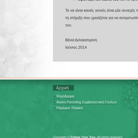
Το να είναι κανείς γονιός είναι μία συνεχή
τη στήριξη που χρειάζεται για να αντιμετωπί
του.
Βένια Δεληκατερίνη
Ιούνιος 2014
Αρχική
Ψυχόδραμα
Aware Parenting Συμβουλευτική Γονέων
Playback Theatre
Copyright ©
Follow Your Tree
. All rights reserved