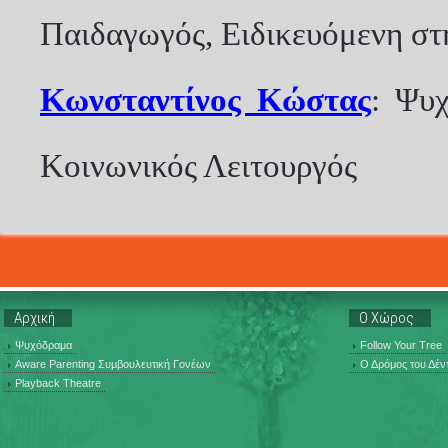
Παιδαγωγός, Ειδικευόμενη σ
Κωνσταντίνος Κώστας
: Ψυ
Κοινωνικός Λειτουργός
Αρχική
Ο Χώρος
Ψυχόδραμα
Follow Your Tree
Aware Parenting Συμβουλευτική Γονέων
Ο Δρόμος του Δέν
Playback Theatre