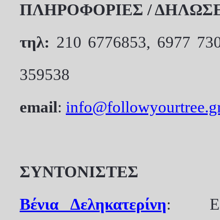
ΠΛΗΡΟΦΟΡΙΕΣ / ΔΗΛΩΣ
τηλ:
210 6776853,
6977 73
359538
e
mail
:
info@followyourtree.g
ΣΥΝΤΟΝΙΣΤΕΣ
Βένια Δεληκατερίνη
:
Ε