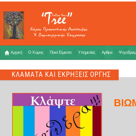
Αρχική
Ο Χώρος
Ποιοί Είμαστε
Υπηρεσίες
Αρθρα
Ψυχόδρα
KΛΑΜΑΤΑ ΚΑΙ ΕΚΡΗΞΕΙΣ ΟΡΓΗΣ
ΒΙΩ