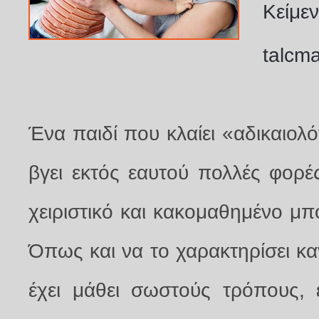
Κείμε
talcm
Ένα παιδί που κλαίει «αδικαιολό
βγει εκτός εαυτού πολλές φορές
χειριστικό και κακομαθημένο μπ
Όπως και να το χαρακτηρίσει καν
έχει μάθει σωστούς τρόπους, 