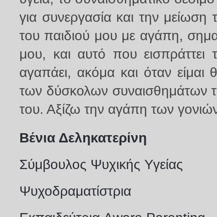
για συνεργασία και την μείωση 
του παιδιού μου με αγάπη, σημαί
μου, και αυτό που εισπράττει τ
αγαπάει, ακόμα και όταν είμαι
των δύσκολων συναισθημάτων το
του. Αξίζω την αγάπη των γονιών
Βένια Δεληκατερίνη
Σύμβουλος Ψυχικής Υγείας
Ψυχοδραματίστρια