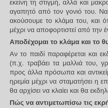
εκείνη τη στιγμή, αλλά και μακρ
αγαπητό από τον γονιό του. Να ν
ακούσουμε το κλάμα του, και ότ
μέχρι να αποφορτιστεί από την έ
Αποδέχομαι το κλάμα και το θ
Αν το παιδί παραφέρεται και εκ
(π.χ. τραβάει τα μαλλιά του, 
προς άλλα πρόσωπα και αντικείμ
ηρεμία μέχρι να σταματήσει η επ
θα αρχίσει να κλαίει και θα εκδη
Πώς να αντιμετωπίσω τις εκρή