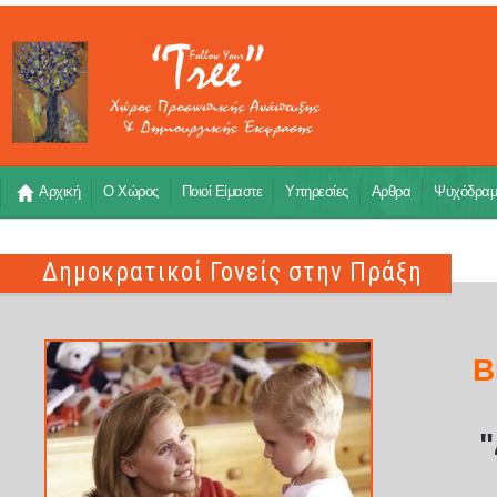
Αρχική
Ο Χώρος
Ποιοί Είμαστε
Υπηρεσίες
Αρθρα
Ψυχόδρα
Δημοκρατικοί Γονείς στην Πράξη
Β
"