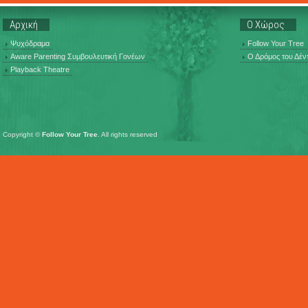
Αρχική
Ο Χώρος
Ψυχόδραμα
Follow Your Tree
Aware Parenting Συμβουλευτική Γονέων
Ο Δρόμος του Δέν
Playback Theatre
Copyright ©
Follow Your Tree
. All rights reserved