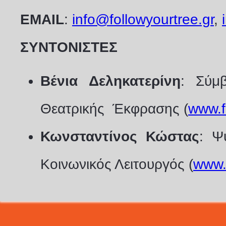
ΕMAIL
:
info@followyourtree.gr
,
ΣΥΝΤΟΝΙΣΤΕΣ
Βένια Δεληκατερίνη
: Σύμ
Θεατρικής Έκφρασης (
www.f
Κωνσταντίνος Κώστας
: Ψ
Κοινωνικός Λειτουργός (
www.g