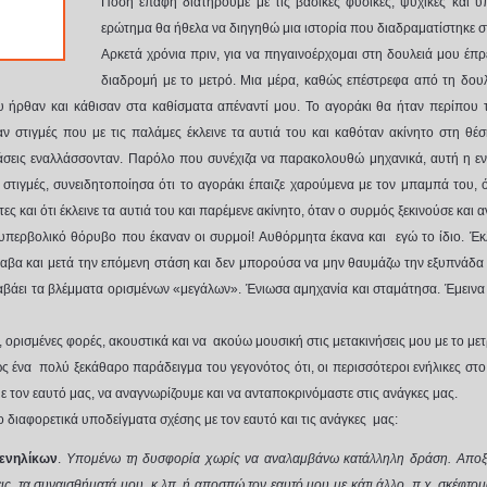
Πόση επαφή διατηρούμε με τις βασικές φυσικές, ψυχικές και υπ
ερώτημα θα ήθελα να διηγηθώ μια ιστορία που διαδραματίστηκε σ
Αρκετά χρόνια πριν, για να πηγαινοέρχομαι στη δουλειά μου έπ
διαδρομή με το μετρό. Μια μέρα, καθώς επέστρεφα από τη δου
ου ήρθαν και κάθισαν στα καθίσματα απέναντί μου. Το αγοράκι θα ήταν περίπου
 στιγμές που με τις παλάμες έκλεινε τα αυτιά του και καθόταν ακίνητο στη θέ
φάσεις εναλλάσσονταν. Παρόλο που συνέχιζα να παρακολουθώ μηχανικά, αυτή η ε
στιγμές, συνειδητοποίησα ότι το αγοράκι έπαιζε χαρούμενα με τον μπαμπά του, 
ες και ότι έκλεινε τα αυτιά του και παρέμενε ακίνητο, όταν ο συρμός ξεκινούσε και 
 υπερβολικό θόρυβο που έκαναν οι συρμοί! Αυθόρμητα έκανα και εγώ το ίδιο. Έκ
λαβα και μετά την επόμενη στάση και δεν μπορούσα να μην θαυμάζω την εξυπνάδα τ
βάει τα βλέμματα ορισμένων «μεγάλων». Ένιωσα αμηχανία και σταμάτησα. Έμεινα
 ορισμένες φορές, ακουστικά και να ακούω μουσική στις μετακινήσεις μου με το μετ
ς ένα πολύ ξεκάθαρο παράδειγμα του γεγονότος ότι, οι περισσότεροι ενήλικες στο
ε τον εαυτό μας, να αναγνωρίζουμε και να ανταποκρινόμαστε στις ανάγκες μας.
διαφορετικά υποδείγματα σχέσης με τον εαυτό και τις ανάγκες μας:
 ενηλίκων
.
Υπομένω τη δυσφορία χωρίς να αναλαμβάνω κατάλληλη δράση. Αποξ
ς, τα συναισθήματά μου, κ.λπ. ή αποσπώ τον εαυτό μου με κάτι άλλο, π.χ. σκέφτ