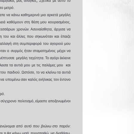
αρξιακές μας ανάγκες; Σχετικά με αυτό το
το μετρό.
ρεπε να κάνω καθημερινά μια αρκετά μεγάλη
λειά καθόμουν στη θέση μου κουρασμένος.
 τεσσάρων χρονών. Ασυναίσθητα, άρχισα να
ση του και άλλες που σηκωνόταν και έπαιζε
ναλλαγή στη συμπεριφορά του αγοριού μου
όταν ο συρμός ήταν σταματημένος μέχρι να
ανέπτυσσε μεγάλη ταχύτητα. Το αγόρι έκλεινε
λεισα τα αυτιά μου με τις παλάμες μου και
ου παιδιού. Ωστόσο, το να κλείνω τα αυτιά
 να υπομένω σαν καλός ενήλικας τον έντονο
ρό.
 σύγχρονο πολιτισμό, είμαστε αποξενωμένοι
ενώνομαι από αυτό που βιώνω στο παρόν:
ομαι τι θα κάνω μετά, προσπαθώ να διαβάσω,