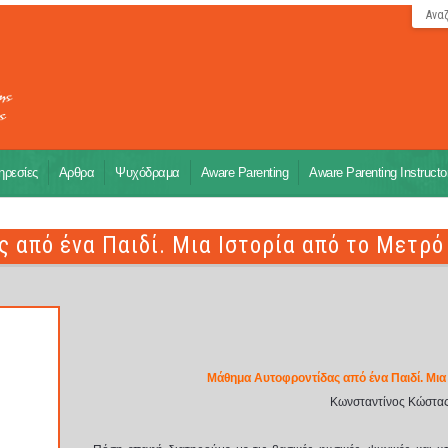
Ανα
ρεσίες
Αρθρα
Ψυχόδραμα
Aware Parenting
Aware Parenting Instructo
 από ένα Παιδί. Μια Ιστορία από το Μετρό
Μάθημα Αυτοφροντίδας από ένα Παιδί. Μια 
Κωνσταντίνος Κώστα