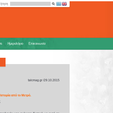
ζήτηση
rs
Ημερολόγιο
Επικοινωνία
talcmag.gr /29.10.2015
Ιστορία από το Μετρό.
ς