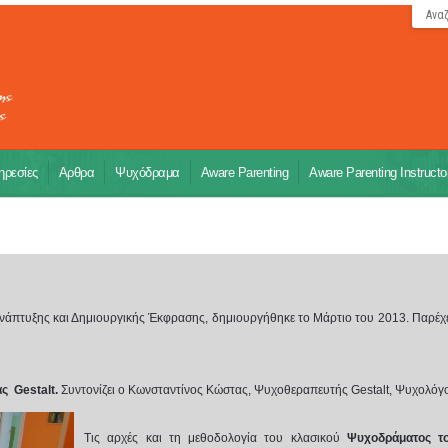
Ανα
ρεσίες
Αρθρα
Ψυχόδραμα
Aware Parenting
Aware Parenting Instructo
νάπτυξης και Δημιουργικής Έκφρασης, δημιουργήθηκε το Μάρτιο του 2013. Παρέ
ας Gestalt.
Συντονίζει ο Κωνσταντίνος Κώστας, Ψυχοθεραπευτής Gestalt, Ψυχολόγο
Τις αρχές και τη μεθοδολογία του κλασικού
Ψυχοδράματος τ