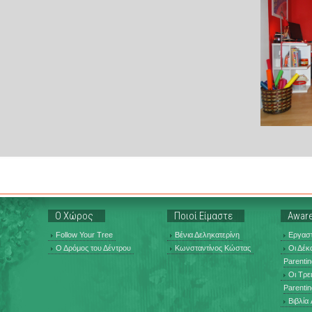
Ο Χώρος
Ποιοί Είμαστε
Aware
Follow Your Tree
Βένια Δεληκατερίνη
Εργαστ
Ο Δρόμος του Δέντρου
Κωνσταντίνος Κώστας
Οι Δέκ
Parentin
Οι Τρε
Parentin
Βιβλία