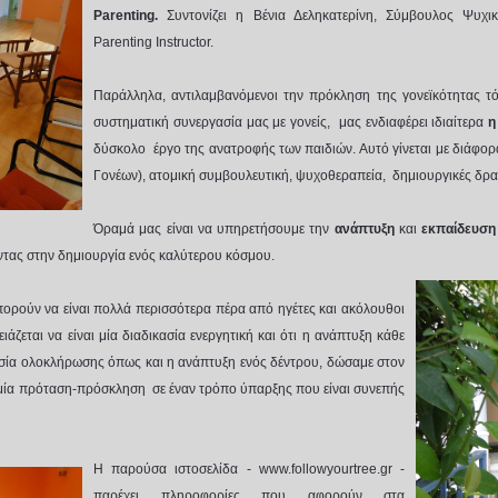
Parenting.
Συντονίζει η Βένια Δεληκατερίνη, Σύμβουλος Ψυχι
Parenting Instructor.
Παράλληλα, αντιλαμβανόμενοι την πρόκληση της γονεϊκότητας 
συστηματική συνεργασία μας με γονείς, μας ενδιαφέρει ιδιαίτερα
η
δύσκολο έργο της ανατροφής των παιδιών. Αυτό γίνεται με διάφορ
Γονέων), ατομική συμβουλευτική, ψυχοθεραπεία, δημιουργικές δρασ
Όραμά μας είναι να υπηρετήσουμε την
ανάπτυξη
και
εκπαίδευση
τας στην δημιουργία ενός καλύτερου κόσμου.
ορούν να είναι πολλά περισσότερα πέρα από ηγέτες και ακόλουθοι
ρειάζεται να είναι μία διαδικασία ενεργητική και ότι η ανάπτυξη κάθε
κασία ολοκλήρωσης όπως και η ανάπτυξη ενός δέντρου, δώσαμε στον
ία πρόταση-πρόσκληση σε έναν τρόπο ύπαρξης που είναι συνεπής
Η παρούσα ιστοσελίδα - www.followyourtree.gr -
παρέχει πληροφoρίες που αφορούν στα