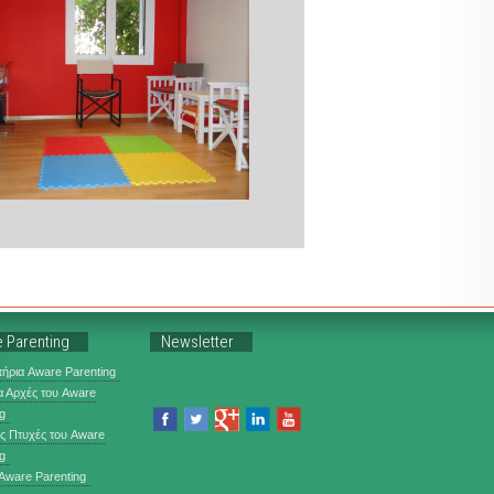
 Parenting
Newsletter
ήρια Aware Parenting
α Αρχές του Aware
g
ις Πτυχές του Aware
g
 Aware Parenting