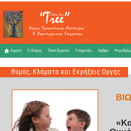
Αρχική
Ο Χώρος
Ποιοί Είμαστε
Υπηρεσίες
Αρθρα
Ψυχόδρα
Θυμός, Κλάματα και Εκρήξεις Οργής
ΒΙΩ
«Κα