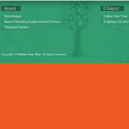
Αρχική
Ο Χώρος
Ψυχόδραμα
Follow Your Tree
Aware Parenting Συμβουλευτική Γονέων
Ο Δρόμος του Δέν
Playback Theatre
Copyright ©
Follow Your Tree
. All rights reserved