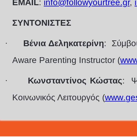
ΕMAIL
:
info@followyourtree.gr
,
ΣΥΝΤΟΝΙΣΤΕΣ
·
Βένια Δεληκατερίνη
: Σύμβο
Aware
Parenting Instructor
(
ww
·
Κωνσταντίνος Κώστας
: Ψ
Κοινωνικός Λειτουργός (
www
.
ges