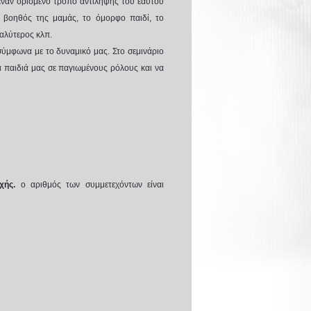
ε έναν ορισμένο τρόπο αντίληψης του εαυτού
ο βοηθός της μαμάς, το όμορφο παιδί, το
καλύτερος κλπ.
σύμφωνα με το δυναμικό μας. Στο σεμινάριο
 παιδιά μας σε παγιωμένους ρόλους και να
χής.
ο αριθμός των συμμετεχόντων είναι