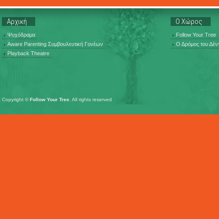
Αρχική
Ο Χώρος
Ψυχόδραμα
Follow Your Tree
Aware Parenting Συμβουλευτική Γονέων
Ο Δρόμος του Δέν
Playback Theatre
Copyright ©
Follow Your Tree
. All rights reserved