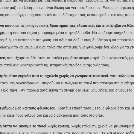
ο παιδί της να πειθαρχήσει απειλώντας ή ακόμα και τιμωρώντας το. Αντί αυτού, η 
βρουν μαζί μια λύση που να είναι δίκαιη και για τους δυο τους. Επίσης, η μητέρα 
ση σε μια σύγκρουση που το τελευταίο διάστημα τους ταλαιπωρούσε και τους απομ
 να κάνουμε τις οικογενειακές δραστηριότητες ελκυστικές ώστε οι έφηβοι να θέ
 ημέρα ή όσο πιο συχνά μπορούμε μέσα στην εβδομάδα. Να παίζουμε παιχνίδια είτε
δρομή ή μια πεζοπορία στη φύση. Να πάμε να δούμε σινεμά, θέατρο ή να παρακο
δειγμα το να βάψουμε έναν τοίχο στο σπίτι μας ή να φτιάξουμε ένα δώρο για τα γεν
σεις
που είχαμε φτιάξει όταν τα παιδιά μας ήταν ακόμα μικρά. Οι οικογενειακές μ
 ασφάλεια, ιδιαίτερα κατά τις μεταβατικές περιόδους της ζωής τους.
ητάει
όταν γυρνάει από το σχολείο
χωρίς να γινόμαστε πιεστικοί.
Διατυπώνοντας
ματικό μας ενδιαφέρον και μπορούν να εμπλέξουν το παιδί περισσότερο στη συζήτηση
Πώς πήγε;» Αν παρόλα αυτά εκείνη τη στιγμή δεν θέλει να μιλήσει, του δίνουμε το 
 εφήβους μας και τους φίλους του.
Κρατάμε επαφή τόσο με τους φίλους όσο και με 
 να καλεί τους φίλους του και να διασκεδάζει μαζί τους στο σπίτι.
κανότητα να ακούμε το παιδί
χωρίς κριτική, χωρίς επίκριση, χωρίς να μειώνουμ
μβουλέψουμε ή να του δίνουμε λύσεις στα προβλήματά του.
Ο καλύτερος τρόπ