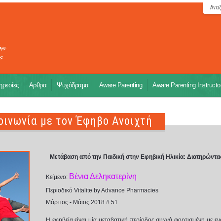
Ανα
ρεσίες
Αρθρα
Ψυχόδραμα
Aware Parenting
Aware Parenting Instructo
οινωνία με τον Έφηβο Ανοιχτή
Μετάβαση από την Παιδική στην Εφηβική Ηλικία: Διατηρώντα
Βένια Δεληκατερίνη
Κείμενο:
Περιοδικό
Vitalite by Advance Pharmacies
Μάρτιος - Μάιος
2018 # 51
Η εφηβεία είναι μία μεταβατική περίοδος συχνά φορτισμένη με εν