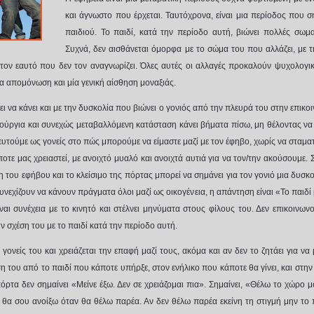
και άγνωστο που έρχεται. Ταυτόχρονα, είναι μια περίοδος που σ
παιδιού. Το παιδί, κατά την περίοδο αυτή, βιώνει πολλές σωμα
Συχνά, δεν αισθάνεται όμορφα με το σώμα του που αλλάζει, με τ
ου τον εαυτό που δεν τον αναγνωρίζει. Όλες αυτές οι αλλαγές προκαλούν ψυχολογ
ια απομόνωση και μία γενική αίσθηση μοναξιάς.
ι να κάνει και με την δυσκολία που βιώνει ο γονιός από την πλευρά του στην επικοι
ργια και συνεχώς μεταβαλλόμενη κατάσταση κάνει βήματα πίσω, μη θέλοντας να «
ευτούμε ως γονείς στο πώς μπορούμε να είμαστε μαζί με τον έφηβο, χωρίς να σταματά
ήποτε μας χρειαστεί, με ανοιχτό μυαλό και ανοιχτά αυτιά για να τον/την ακούσουμε.
του εφήβου και το κλείσιμο της πόρτας μπορεί να σημάνει για τον γονιό μια δυσκο
νεχίζουν να κάνουν πράγματα όλοι μαζί ως οικογένεια, η απάντηση είναι «Το παιδί μο
ναι συνέχεια με το κινητό και στέλνει μηνύματα στους φίλους του. Δεν επικοινων
ν σχέση του με το παιδί κατά την περίοδο αυτή.
γονείς του και χρειάζεται την επαφή μαζί τους, ακόμα και αν δεν το ζητάει για να 
η του από το παιδί που κάποτε υπήρξε, στον ενήλικο που κάποτε θα γίνει, και στην 
όρτα δεν σημαίνει «Μείνε έξω. Δεν σε χρειάζομαι πια». Σημαίνει, «Θέλω το χώρο 
 θα σου ανοίξω όταν θα θέλω παρέα. Αν δεν θέλω παρέα εκείνη τη στιγμή μην το 