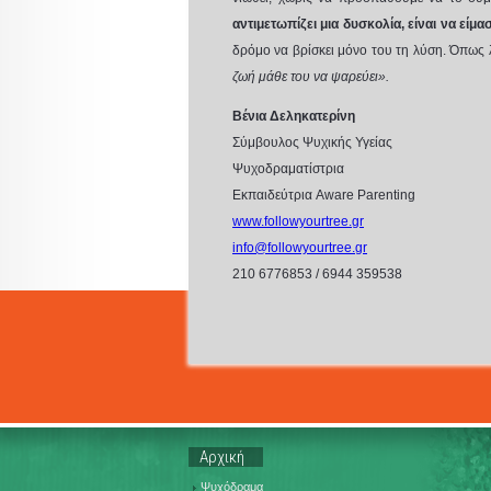
αντιμετωπίζει μια δυσκολία, είναι να είμα
δρόμο να βρίσκει μόνο του τη λύση. Όπως λ
ζωή μάθε του να ψαρεύει».
Βένια Δεληκατερίνη
Σύμβουλος Ψυχικής Υγείας
Ψυχοδραματίστρια
Εκπαιδεύτρια Aware Parenting
www.followyourtree.gr
info@followyourtree.gr
210 6776853 / 6944 359538
Αρχική
Ψυχόδραμα