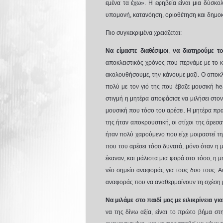
εμένα τα έχω». Η εφηβεία είναι μια δύσκο
υπομονή, κατανόηση, οριοθέτηση και δημοκ
Πιο συγκεκριμένα χρειάζεται:
Να είμαστε διαθέσιμοι
,
να διατηρούμε τ
αποκλειστικός χρόνος που περνάμε με το κά
ακολουθήσουμε, την κάνουμε μαζί. Ο αποκλε
πολύ με τον γιό της που έβαζε μουσική
he
στιγμή η μητέρα αποφάσισε να μιλήσει στον 
μουσική που τόσο του αρέσει. Η μητέρα πραγ
της ήταν αποκρουστική, οι στίχοι της άρεσα
ήταν πολύ χαρούμενο που είχε μοιραστεί τη
που του αρέσει τόσο δυνατά, μόνο όταν η μη
έκαναν, και μάλιστα μια φορά στο τόσο, η μ
νέο σημείο αναφοράς για τους δυο τους. Α
αναφοράς που να αναθερμαίνουν τη σχέση 
Να μιλάμε στο παιδί μας με ειλικρίνεια 
να της δίνω αξία, είναι το πρώτο βήμα 