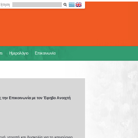
ζήτηση
rs
Ημερολόγιο
Επικοινωνία
ς την Επικοινωνία με τον Έφηβο Ανοιχτή
οχή, ντροπή και δυσκολία για το καινούργιο