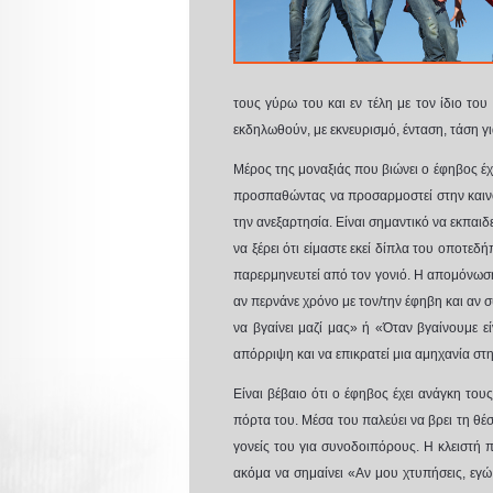
τους γύρω του
και εν τέλη με τον ίδιο τ
εκδηλωθούν, με εκνευρισμό, ένταση, τάση γ
Μέρος της μοναξιάς που βιώνει ο έφηβος έχε
προσπαθώντας να προσαρμοστεί στην καινού
την ανεξαρτησία. Είναι σημαντικό να εκπαιδ
να ξέρει ότι είμαστε εκεί δίπλα του οποτεδ
παρερμηνευτεί από τον γονιό. Η απομόνωση 
αν περνάνε χρόνο με τον/την έφηβη και αν συ
να βγαίνει μαζί μας» ή «Όταν βγαίνουμε εί
απόρριψη και να επικρατεί μια αμηχανία στη
Είναι βέβαιο ότι ο έφηβος έχει ανάγκη τους 
πόρτα του. Μέσα του παλεύει να βρει τη θέσ
γονείς του για συνοδοιπόρους. Η κλειστή π
ακόμα να σημαίνει «Αν μου χτυπήσεις, εγώ