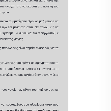
μητέρα αποφάσισε να μιλήσει για τη δική της
ήταν ανοιχτή στο να ακούσει την ανάγκη του
άκρυνε.
λουν να συμμετέχουν.
Χρόνος μαζί μπορεί να
 έξω είτε μέσα στο σπίτι. Να παίζουμε ή να
λουθήσουμε μία συναυλία. Να συνεργαστούμε
έθλια της γιαγιάς.
ας παραδόσεις είναι σημεία αναφοράς για τα
 ερωτήσεις βασισμένες σε πράγματα που το
. Για παράδειγμα, «Χθες είχες αγωνία με το
περιθώριο να μας μιλήσει όταν εκείνο νιώσει
τους γονείς των φίλων του παιδιού μας και
ε ή να προσπαθούμε να αλλάξουμε αυτό που
ος για να βοηθήσουμε το παιδί μας που