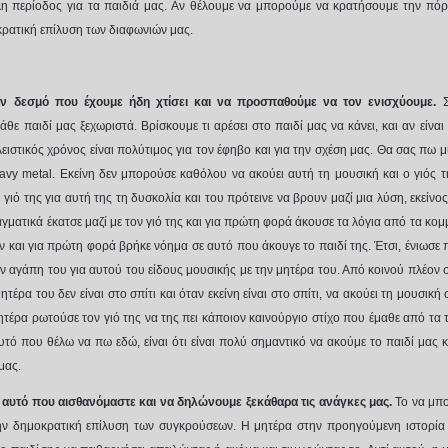
λη περίοδος για τα παιδιά μας. Αν θέλουμε να μπορούμε να κρατήσουμε την πόρτ
ρατική επίλυση των διαφωνιών μας.
ον δεσμό που έχουμε ήδη χτίσει και να προσπαθούμε να τον ενισχύουμε.
Σ
θε παιδί μας ξεχωριστά. Βρίσκουμε τι αρέσει στο παιδί μας να κάνει, και αν είν
ιστικός χρόνος είναι πολύτιμος για τον έφηβο και για την σχέση μας. Θα σας πω 
avy
metal
. Εκείνη δεν μπορούσε καθόλου να ακούει αυτή τη μουσική και ο γιός τ
γιό της για αυτή της τη δυσκολία και του πρότεινε να βρουν μαζί μια λύση, εκείνο
ματικά έκατσε μαζί με τον γιό της και για πρώτη φορά άκουσε τα λόγια από τα κομ
ν και για πρώτη φορά βρήκε νόημα σε αυτό που άκουγε το παιδί της. Έτσι, ένιωσε 
ν αγάπη του για αυτού του είδους μουσικής με την μητέρα του. Από κοινού πλέον
τέρα του δεν είναι στο σπίτι και όταν εκείνη είναι στο σπίτι, να ακούει τη μουσική
ητέρα ρωτούσε τον γιό της να της πει κάποιον καινούργιο στίχο που έμαθε από τα τ
υτό που θέλω να πω εδώ, είναι ότι είναι πολύ σημαντικό να ακούμε το παιδί μας 
μας.
για αυτό που αισθανόμαστε και να δηλώνουμε ξεκάθαρα τις ανάγκες μας.
Το να μπ
στην δημοκρατική επίλυση των συγκρούσεων. Η μητέρα στην προηγούμενη ιστορία