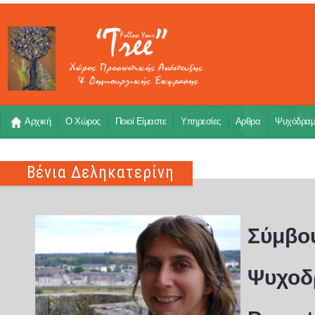
Αρχική
Ο Χώρος
Ποιοί Είμαστε
Υπηρεσίες
Αρθρα
Ψυχόδρα
Βένια Δεληκατερίνη
Σύμβου
Ψυχοδρ