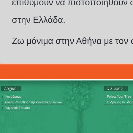
επιθυμούν να πιστοποιηθούν ω
στην Ελλάδα.
Ζω μόνιμα στην Αθήνα με τον σ
Αρχική
Ο Χώρος
Ψυχόδραμα
Follow Your Tree
Aware Parenting Συμβουλευτική Γονέων
Ο Δρόμος του Δέν
Playback Theatre