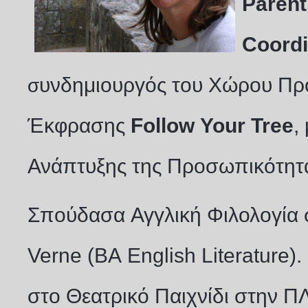
Parent
Coordi
υνδημιουργός του Χώρου Προ
σ
Έκφρασης
Follow Your Tree
,
Ανάπτυξης της Προσωπικότητ
Σπούδασα Αγγλική Φιλολογία 
Verne
(
BA English Literature
)
στο Θεατρικό Παιχνίδι στην Π