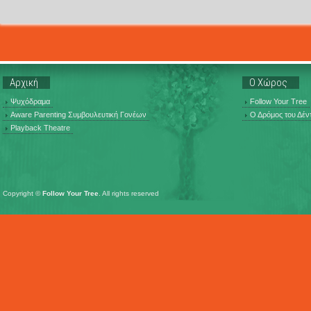
Αρχική
Ο Χώρος
Ψυχόδραμα
Follow Your Tree
Aware Parenting Συμβουλευτική Γονέων
Ο Δρόμος του Δέν
Playback Theatre
Copyright ©
Follow Your Tree
. All rights reserved