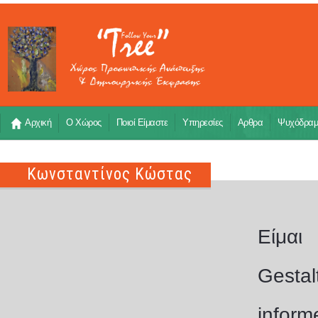
Αρχική
Ο Χώρος
Ποιοί Είμαστε
Υπηρεσίες
Αρθρα
Ψυχόδρα
Κωνσταντίνος Κώστας
Είμαι
Gestal
infor