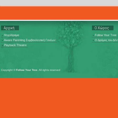
Αρχική
Ο Χώρος
Ψυχόδραμα
Follow Your Tree
Aware Parenting Συμβουλευτική Γονέων
Ο Δρόμος του Δέν
Playback Theatre
Copyright ©
Follow Your Tree
. All rights reserved