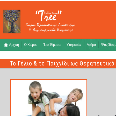
Αρχική
Ο Χώρος
Ποιοί Είμαστε
Υπηρεσίες
Αρθρα
Ψυχόδρα
Το Γέλιο & το Παιχνίδι ως Θεραπευτικ