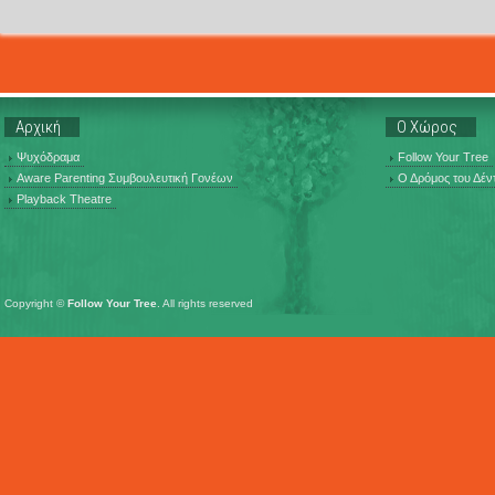
Αρχική
Ο Χώρος
Ψυχόδραμα
Follow Your Tree
Aware Parenting Συμβουλευτική Γονέων
Ο Δρόμος του Δέν
Playback Theatre
Copyright ©
Follow Your Tree
. All rights reserved