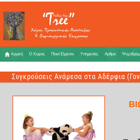
Αρχική
Ο Χώρος
Ποιοί Είμαστε
Υπηρεσίες
Αρθρα
Ψυχόδρα
Συγκρούσεις Ανάμεσα στα Αδέρφια (Γον
ΒΙ