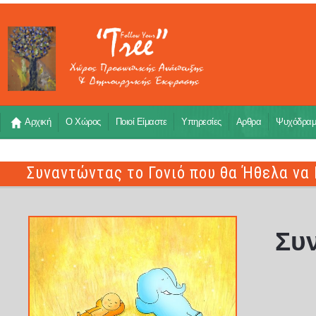
Αρχική
Ο Χώρος
Ποιοί Είμαστε
Υπηρεσίες
Αρθρα
Ψυχόδρα
Συναντώντας το Γονιό που θα Ήθελα να 
Συ