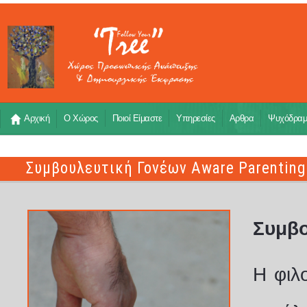
Αρχική
Ο Χώρος
Ποιοί Είμαστε
Υπηρεσίες
Αρθρα
Ψυχόδρα
Συμβουλευτική Γονέων Aware Parenting
Συμβ
Η φιλ