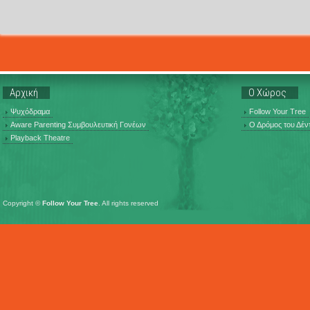
Αρχική
Ο Χώρος
Ψυχόδραμα
Follow Your Tree
Aware Parenting Συμβουλευτική Γονέων
Ο Δρόμος του Δέν
Playback Theatre
Copyright ©
Follow Your Tree
. All rights reserved