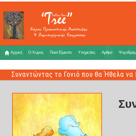
Αρχική
Ο Χώρος
Ποιοί Είμαστε
Υπηρεσίες
Αρθρα
Ψυχόδρα
Συναντώντας το Γονιό που θα Ήθελα να 
Συ