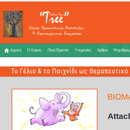
Αρχική
Ο Χώρος
Ποιοί Είμαστε
Υπηρεσίες
Αρθρα
Ψυχόδρα
Το Γέλιο & το Παιχνίδι ως Θεραπευτικ
ΒΙΩΜ
Attac