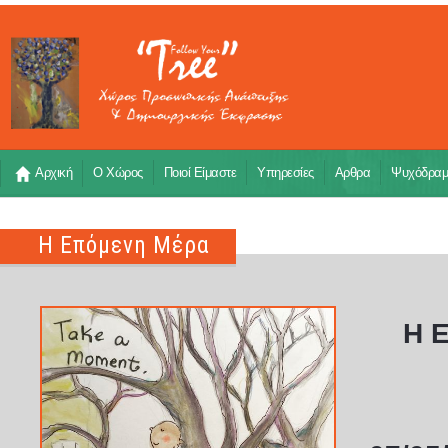
Αρχική
Ο Χώρος
Ποιοί Είμαστε
Υπηρεσίες
Αρθρα
Ψυχόδρα
Η Επόμενη Μέρα
Η Ε