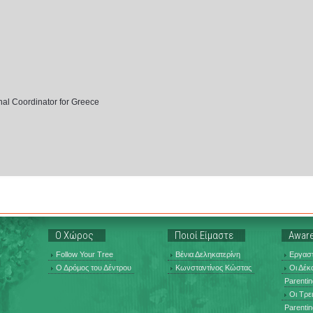
nal Coordinator for Greece
Ο Χώρος
Ποιοί Είμαστε
Aware
Follow Your Tree
Βένια Δεληκατερίνη
Εργαστ
Ο Δρόμος του Δέντρου
Κωνσταντίνος Κώστας
Οι Δέκ
Parentin
Οι Τρε
Parentin