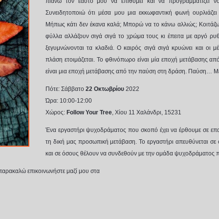
πιάνω τον εαυτό μου να επιθυμεί και να προγραμματίζει νοε
Συνειδητοποιώ ότι μέσα μου μια εκκωφαντική φωνή ουρλιάζει 
Μήπως κάτι δεν έκανα καλά; Μπορώ να το κάνω αλλιώς; Κοιτάζω
φύλλα αλλάζουν σιγά σιγά το χρώμα τους κι έπειτα με αργό ρυ
ξεγυμνώνονται τα κλαδιά. Ο καιρός σιγά σιγά κρυώνει και οι μ
πλάση ετοιμάζεται. Το φθινόπωρο είναι μία εποχή μετάβασης απ
είναι μια εποχή μετάβασης από την παύση στη δράση. Παύση… Μ
Πότε: Σάββατο
22 Οκτωβρίου
2022
Ώρα: 10:00-12:00
Χώρος
:
Follow Your Tree
,
Χίου
11
Χαλάνδρι
, 15231
Ένα εργαστήρι ψυχοδράματος που σκοπό έχει να έρθουμε σε επαφ
τη δική μας προσωπική μετάβαση.
Το εργαστήρι απευθύνεται σε
και σε όσους θέλουν να συνδεθούν με την ομάδα ψυχοδράματος πο
παρακαλώ επικοινωνήστε μαζί μου στα