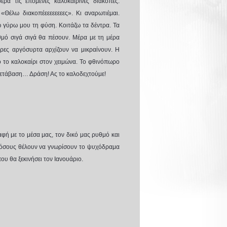
ρά τις επόμενες καλοκαιρινές διακοπές.
«Θέλω διακοπέεεεεεεεες». Κι αναρωτιέμαι.
 γύρω μου τη φύση. Κοιτάζω τα δέντρα. Τα
θμό σιγά σιγά θα πέσουν. Μέρα με τη μέρα
έρες αργόσυρτα αρχίζουν να μικραίνουν. Η
ό το καλοκαίρι στον χειμώνα. Το φθινόπωρο
ετάβαση… Δράση! Ας το καλοδεχτούμε!
ή με το μέσα μας, τον δικό μας ρυθμό και
 όσους θέλουν να γνωρίσουν το ψυχόδραμα
υ θα ξεκινήσει τον Ιανουάριο.