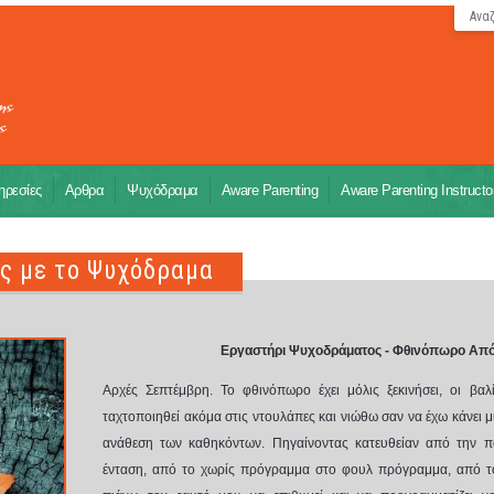
Ανα
ρεσίες
Αρθρα
Ψυχόδραμα
Aware Parenting
Aware Parenting Instructo
ας με το Ψυχόδραμα
Εργαστήρι Ψυχοδράματος - Φθινόπωρο Από
Αρχές Σεπτέμβρη. Το φθινόπωρο έχει μόλις ξεκινήσει, οι βα
ταχτοποιηθεί ακόμα στις ντουλάπες και νιώθω σαν να έχω κάνει μ
ανάθεση των καθηκόντων. Πηγαίνοντας κατευθείαν από την 
ένταση, από το χωρίς πρόγραμμα στο φουλ πρόγραμμα, από 