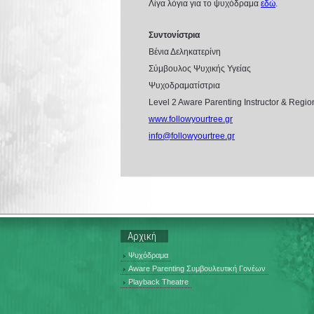
Λίγα λόγια για το ψυχόδραμα
εδώ
.
Συντονίστρια
Βένια Δεληκατερίνη
Σύμβουλος Ψυχικής Υγείας
Ψυχοδραματίστρια
Level 2 Aware Parenting Instructor & Regio
www.followyourtree.gr
info
@
followyourtree
.
gr
Αρχική
Ψυχόδραμα
Aware Parenting Συμβουλευτική Γονέων
Playback Theatre