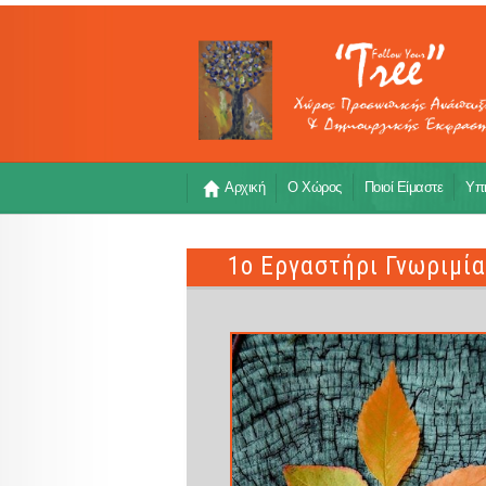
Αρχική
Ο Χώρος
Ποιοί Είμαστε
Υπη
1ο Εργαστήρι Γνωριμί