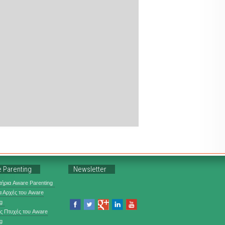
 Parenting
Newsletter
ήρια Aware Parenting
α Αρχές του Aware
g
ις Πτυχές του Aware
g